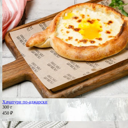
Хачапури по-аджарски
300 г
450 ₽