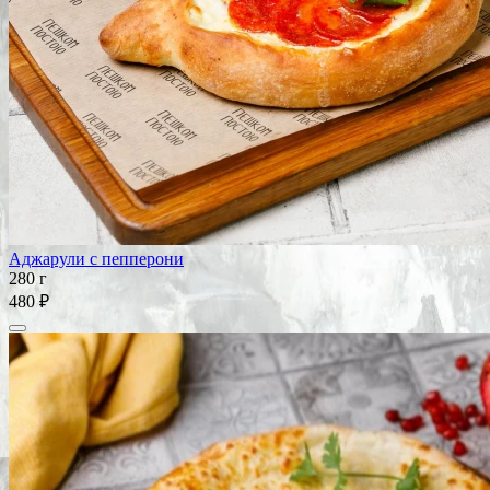
Аджарули с пепперони
280 г
480 ₽