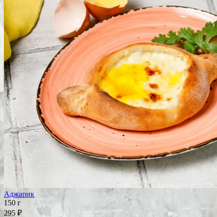
Аджарик
150 г
295 ₽