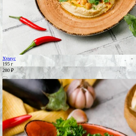
Хумус
195 г
280 ₽